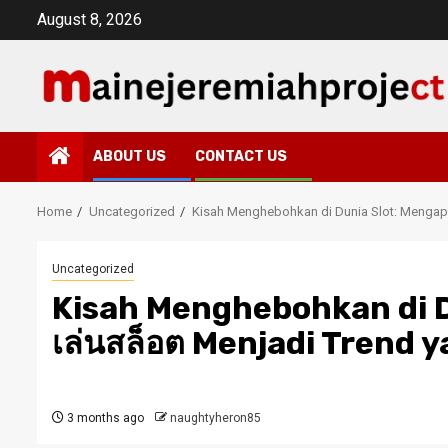
Skip
August 8, 2026
to
content
ABOUT US
CONTACT US
Home
Uncategorized
Kisah Menghebohkan di Dunia Slot: Mengap
Uncategorized
Kisah Menghebohkan di 
เล่นสล็อต Menjadi Trend 
3 months ago
naughtyheron85