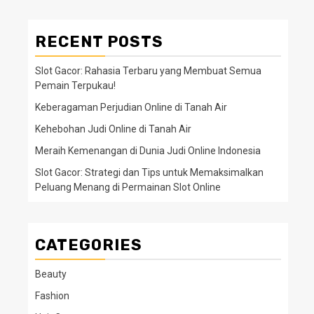
RECENT POSTS
Slot Gacor: Rahasia Terbaru yang Membuat Semua
Pemain Terpukau!
Keberagaman Perjudian Online di Tanah Air
Kehebohan Judi Online di Tanah Air
Meraih Kemenangan di Dunia Judi Online Indonesia
Slot Gacor: Strategi dan Tips untuk Memaksimalkan
Peluang Menang di Permainan Slot Online
CATEGORIES
Beauty
Fashion