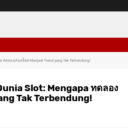
a ทดลองเล่นสล็อต Menjadi Trend yang Tak Terbendung!
Dunia Slot: Mengapa ทดลอง
yang Tak Terbendung!