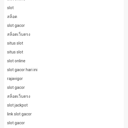
slot
สล็อต
slot gacor
สล็อตเว็บตรง
situs slot
situs slot
slot online
slot gacor hari ini
rajavigor
slot gacor
สล็อตเว็บตรง
slot jackpot
link slot gacor
slot gacor