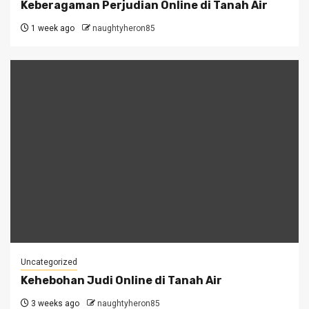
Keberagaman Perjudian Online di Tanah Air
1 week ago
naughtyheron85
Uncategorized
Kehebohan Judi Online di Tanah Air
3 weeks ago
naughtyheron85