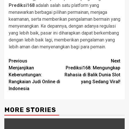
Prediksi168
adalah salah satu platform yang
menawarkan berbagai pilihan permainan, menjaga
keamanan, serta memberikan pengalaman bermain yang
menyenangkan. Ke depannya, dengan adanya regulasi
yang lebih baik, pasar ini diharapkan dapat berkembang
dengan lebih baik lagi, memberikan pengalaman yang
lebih aman dan menyenangkan bagi para pemain.
Post
Previous
Next
Menjanjikan
Prediksi168: Mengungkap
navigation
Keberuntungan:
Rahasia di Balik Dunia Slot
Rangkaian Judi Online di
yang Sedang Viral!
Indonesia
MORE STORIES