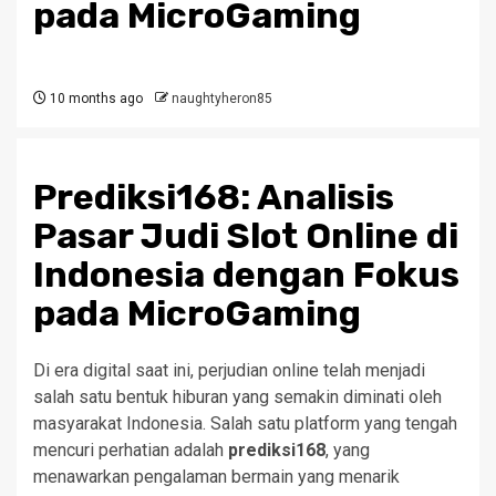
pada MicroGaming
10 months ago
naughtyheron85
Prediksi168: Analisis
Pasar Judi Slot Online di
Indonesia dengan Fokus
pada MicroGaming
Di era digital saat ini, perjudian online telah menjadi
salah satu bentuk hiburan yang semakin diminati oleh
masyarakat Indonesia. Salah satu platform yang tengah
mencuri perhatian adalah
prediksi168
, yang
menawarkan pengalaman bermain yang menarik