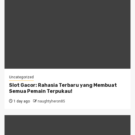
Uncategorized
Slot Gacor: Rahasia Terbaru yang Membuat
Semua Pemain Terpukau!
1 day ago
naughtyheron85