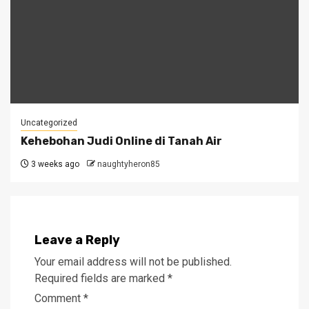
Uncategorized
Kehebohan Judi Online di Tanah Air
3 weeks ago
naughtyheron85
Leave a Reply
Your email address will not be published.
Required fields are marked
*
Comment
*