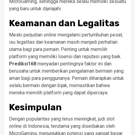
MicroGaming, sehingga mereka selalu memiliki sesuatu
yang baru untuk dijelajahi.
Keamanan dan Legalitas
Meski perjudian online mengalami pertumbuhan pesat,
isu legalitas dan keamanan masih menjadi perhatian
utama bagi para pemain. Penting untuk memilih
platform yang memiliki lisensi dan reputasi yang baik.
Prediksi168
menyadari pentingnya faktor ini dan
berusaha untuk memberikan pengalaman bermain yang
aman bagi para penggunanya. Pemain diharapkan untuk
selalu bermain dengan bijak, memastikan bahwa
mereka memilih platform yang dapat dipercaya.
Kesimpulan
Dengan popularitas yang terus meningkat, judi slot
online di Indonesia, terutama yang disediakan oleh
MicroGaming, menunjukkan potensi yang sangat besar.