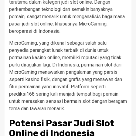
terutama dalam kategori judi slot online. Dengan
perkembangan teknologi dan semakin banyaknya
pemain, sangat menarik untuk menganalisis bagaimana
pasar judi slot online, khususnya MicroGaming,
beroperasi di Indonesia.
MicroGaming, yang dikenal sebagai salah satu
penyedia perangkat lunak terbaik di dunia untuk
permainan kasino online, memiliki reputasi yang tidak
perlu diragukan lagi. Di Indonesia, permainan slot dari
MicroGaming menawarkan pengalaman yang persis
seperti kasino fisik, dengan grafis yang menawan dan
fitur permainan yang inovatif. Platform seperti
prediksi168
sering kali menjadi tempat bagi pemain
untuk merasakan sensasi bermain slot dengan beragam
tema dan tawaran menarik.
Potensi Pasar Judi Slot
Online di Indonesia